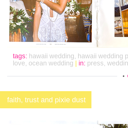
tags:
hawaii wedding
,
hawaii wedding 
love
,
ocean wedding
|
in:
press
,
weddi
faith, trust and pixie dust