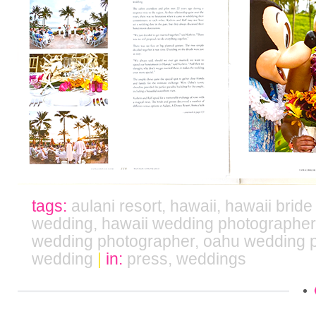
tags:
aulani resort
,
hawaii
,
hawaii bride
wedding
,
hawaii wedding photographer
wedding photographer
,
oahu wedding 
wedding
|
in:
press
,
weddings