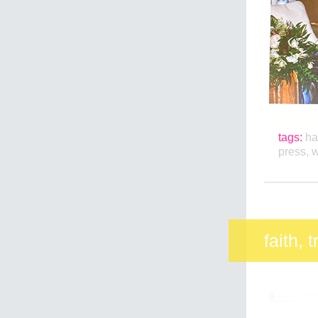
tags:
ha
press
,
w
faith, 