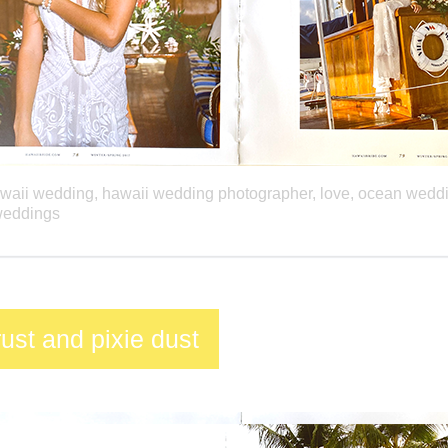
waii wedding
,
hawaii wedding photographer
,
love
,
ocean wedd
eddings
trust and pixie dust