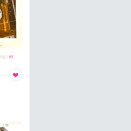
ing
|
in: