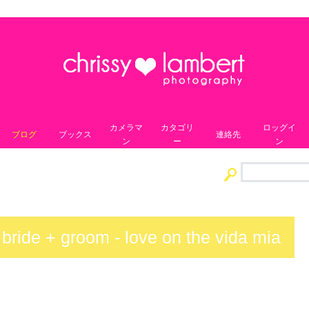
カメラマ
カタゴリ
ロッグイ
ブログ
ブックス
連絡先
ン
ー
ン
 bride + groom - love on the vida mia